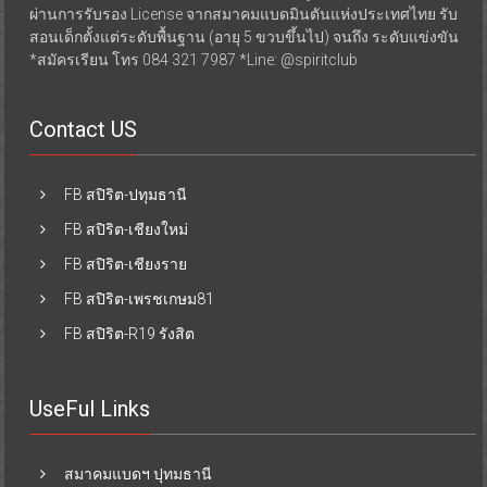
ผ่านการรับรอง License จากสมาคมแบดมินตันแห่งประเทศไทย รับ
สอนเด็กตั้งแต่ระดับพื้นฐาน (อายุ 5 ขวบขึ้นไป) จนถึง ระดับแข่งขัน
*สมัครเรียน โทร 084 321 7987 *Line: @spiritclub
Contact US
FB สปิริต-ปทุมธานี
FB สปิริต-เชียงใหม่
FB สปิริต-เชียงราย
FB สปิริต-เพรชเกษม81
FB สปิริต-R19 รังสิต
UseFul Links
สมาคมแบดฯ ปุทมธานี