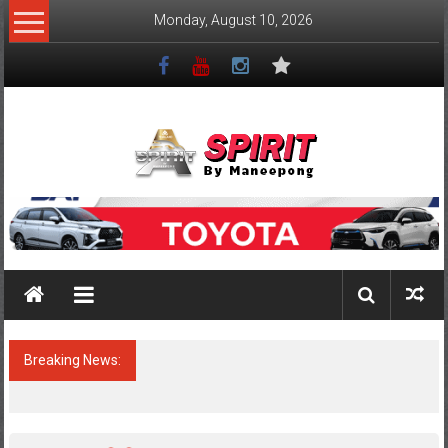
Skip
Monday, August 10, 2026
to
content
Spirit
Badminton
Badminton
4
All
Breaking News:
สรุปผลงานนักกีฬา สโมสรสปิริตบายมณีพงศ์
of
ในรายการ Jorakay junior badminton
You
championships 2024