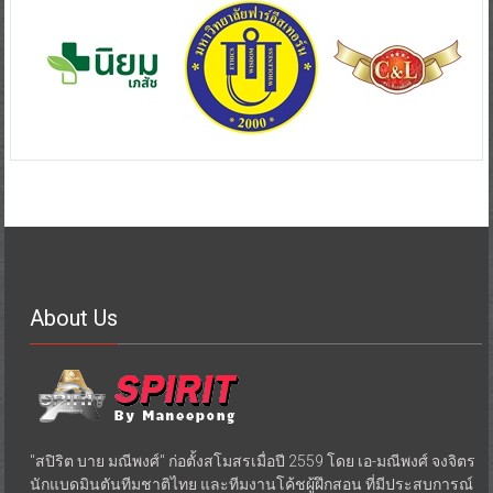
About Us
"สปิริต บาย มณีพงศ์" ก่อตั้งสโมสรเมื่อปี 2559 โดย เอ-มณีพงศ์ จงจิตร
นักแบดมินตันทีมชาติไทย และทีมงานโค้ชผู้ฝึกสอน ที่มีประสบการณ์