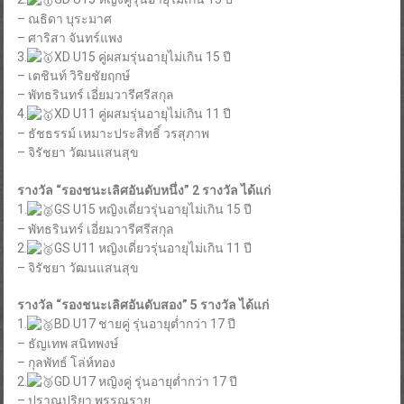
– ณธิดา บุระมาศ
– ศาริสา จันทร์แพง
3.
XD
U15 คู่ผสมรุ่นอายุไม่เกิน 15 ปี
– เตชินท์ วิริยชัยฤกษ์
– พัทธรินทร์ เอี่ยมวารีศรีสกุล
4.
XD
U11 คู่ผสมรุ่นอายุไม่เกิน 11 ปี
– ธัชธรรม์ เหมาะประสิทธิ์ วรสุภาพ
– จิรัชยา วัฒนแสนสุข
รางวัล “รองชนะเลิศอันดับหนึ่ง” 2 รางวัล ได้แก่
1.
GS U15 หญิงเดี่ยวรุ่นอายุไม่เกิน 15 ปี
– พัทธรินทร์ เอี่ยมวารีศรีสกุล
2.
GS U11 หญิงเดี่ยวรุ่นอายุไม่เกิน 11 ปี
– จิรัชยา วัฒนแสนสุข
รางวัล “รองชนะเลิศอันดับสอง” 5 รางวัล ได้แก่
1.
BD U17 ชายคู่ รุ่นอายุต่ำกว่า 17 ปี
– ธัญเทพ สนิทพงษ์
– กุลพัทธ์ โล่ห์ทอง
2.
GD U17 หญิงคู่ รุ่นอายุต่ำกว่า 17 ปี
– ปราณปริยา พรรณราย