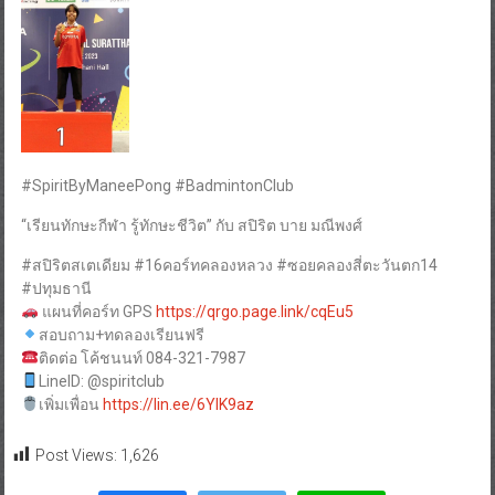
#SpiritByManeePong #BadmintonClub
“เรียนทักษะกีฬา รู้ทักษะชีวิต” กับ สปิริต บาย มณีพงศ์
#สปิริตสเตเดียม #16คอร์ทคลองหลวง #ซอยคลองสี่ตะวันตก14
#ปทุมธานี
แผนที่คอร์ท GPS
https://qrgo.page.link/cqEu5
สอบถาม+ทดลองเรียนฟรี
ติดต่อ โค้ชนนท์ 084-321-7987
LineID: @spiritclub
เพิ่มเพื่อน
https://lin.ee/6YIK9az
Post Views:
1,626