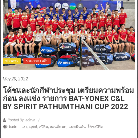
ข่าวสาร
รวมภาพ+คลิป
May 29, 2022
โค้ชและนักกีฬาประชุม เตรียมความพร้อม
ก่อน ลงแข่ง รายการ BAT-YONEX C&L
BY SPIRIT PATHUMTHANI CUP 2022
Posted By: admin
badminton
,
spirit
,
สปิริต
,
สอนตีแบด
,
แบดมินตัน
,
โค้ชสปิริต