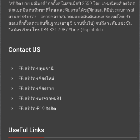
"สปิริต บาย มณีพงศ์" ก่อตั้งสโมสรเมื่อปี 2559 โดย เอ-มณีพงศ์ จงจิตร
นักแบดมินตันทีมชาติไทย และทีมงานโค้ชผู้ฝึกสอน ที่มีประสบการณ์
ผ่านการรับรอง License จากสมาคมแบดมินตันแห่งประเทศไทย รับ
สอนเด็กตั้งแต่ระดับพื้นฐาน (อายุ 5 ขวบขึ้นไป) จนถึง ระดับแข่งขัน
*สมัครเรียน โทร 084 321 7987 *Line: @spiritclub
Contact US
FB สปิริต-ปทุมธานี
FB สปิริต-เชียงใหม่
FB สปิริต-เชียงราย
FB สปิริต-เพรชเกษม81
FB สปิริต-R19 รังสิต
UseFul Links