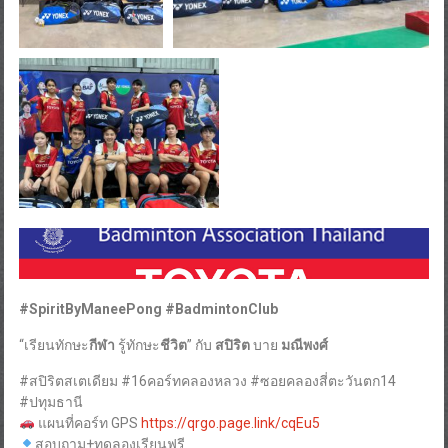
#SpiritByManeePong #BadmintonClub
“เรียนทักษะ
กีฬา
รู้ทักษะ
ชีวิต
” กับ
สปิริต
บาย
มณีพงศ์
#สปิริตสเตเดียม #16คอร์ทคลองหลวง #ซอยคลองสี่ตะวันตก14
#ปทุมธานี
แผนที่คอร์ท GPS
https://qrgo.page.link/cqEu5
สอบถาม+ทดลองเรียนฟรี