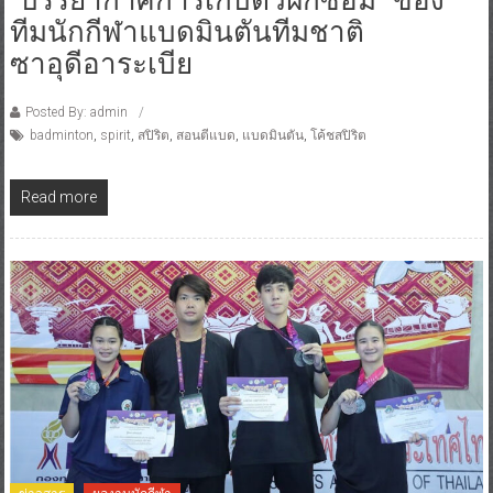
ทีมนักกีฬาแบดมินตันทีมชาติ
ซาอุดีอาระเบีย
Posted By: admin
badminton
,
spirit
,
สปิริต
,
สอนตีแบด
,
แบดมินตัน
,
โค้ชสปิริต
Read more