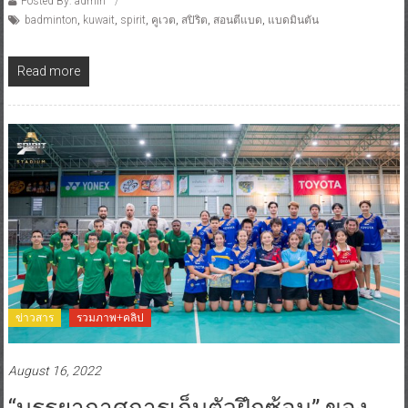
Posted By: admin
badminton
,
kuwait
,
spirit
,
คูเวต
,
สปิริต
,
สอนตีแบด
,
แบดมินตัน
Read more
ข่าวสาร
รวมภาพ+คลิป
August 16, 2022
“บรรยากาศการเก็บตัวฝึกซ้อม” ของ