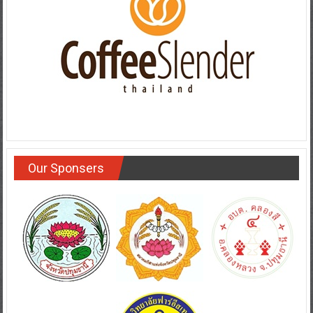
Our Sponsers