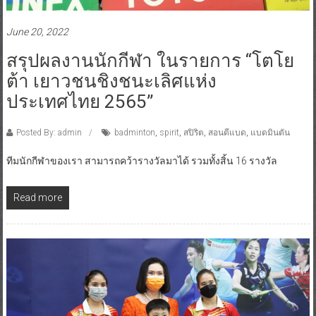
June 20, 2022
สรุปผลงานนักกีฬา ในรายการ “โตโย
ต้า เยาวชนชิงชนะเลิศแห่ง
ประเทศไทย 2565”
Posted By: admin
badminton
,
spirit
,
สปิริต
,
สอนตีแบด
,
แบดมินตัน
ทีมนักกีฬาของเรา สามารถคว้ารางวัลมาได้ รวมทั้งสิ้น 16 รางวัล
Read more