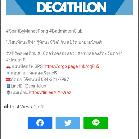
#SpiritByManeePong #BadmintonClub
“เรียนทักษะกีฬา รู้ทักษะชีวิต” กับ สปิริต บาย มณีพงศ์
#สปิริตสเตเดียม #16คอร์ทคลองหลวง #ซอยคลองสี่ตะวันตก14
#ปทุมธานี
แผนที่คอร์ท GPS
https://qrgo.page.link/cqEu5
สอบถาม+ทดลองเรียนฟรี
ติดต่อ โค้ชนนท์ 084-321-7987
LineID: @spiritclub
เพิ่มเพื่อน
https://lin.ee/6YIK9az
Post Views:
1,775