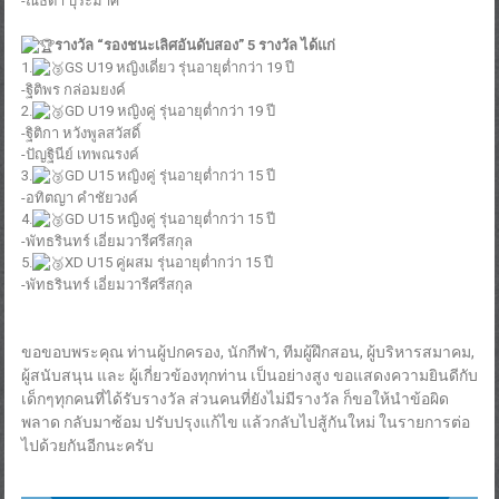
-ณธิดา บุระมาศ
รางวัล “รองชนะเลิศอันดับสอง” 5 รางวัล ได้แก่
1.
GS U19 หญิงเดี่ยว รุ่นอายุต่ำกว่า 19 ปี
-ฐิติพร กล่อมยงค์
2.
GD U19 หญิงคู่ รุ่นอายุต่ำกว่า 19 ปี
-ฐิติกา หวังพูลสวัสดิ์
-ปัญฐินีย์ เทพณรงค์
3.
GD U15 หญิงคู่ รุ่นอายุต่ำกว่า 15 ปี
-อทิตญา คำชัยวงค์
4.
GD U15 หญิงคู่ รุ่นอายุต่ำกว่า 15 ปี
-พัทธรินทร์ เอี่ยมวารีศรีสกุล
5.
XD U15 คู่ผสม รุ่นอายุต่ำกว่า 15 ปี
-พัทธรินทร์ เอี่ยมวารีศรีสกุล
ขอขอบพระคุณ ท่านผู้ปกครอง, นักกีฬา, ทีมผู้ฝึกสอน, ผู้บริหารสมาคม,
ผู้สนับสนุน และ ผู้เกี่ยวข้องทุกท่าน เป็นอย่างสูง ขอแสดงความยินดีกับ
เด็กๆทุกคนที่ได้รับรางวัล ส่วนคนที่ยังไม่มีรางวัล ก็ขอให้นำข้อผิด
พลาด กลับมาซ้อม ปรับปรุงแก้ไข แล้วกลับไปสู้กันใหม่ ในรายการต่อ
ไปด้วยกันอีกนะครับ