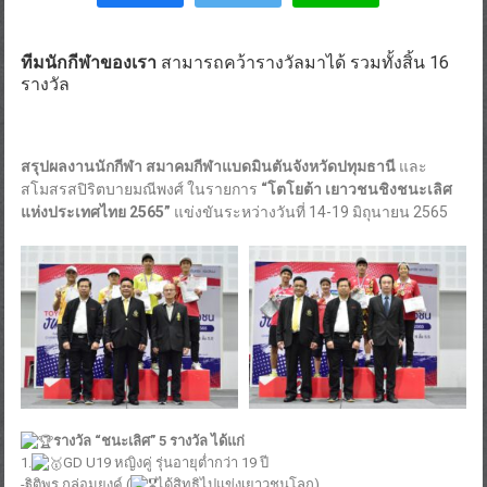
ทีมนักกีฬาของเรา
สามารถคว้ารางวัลมาได้ รวมทั้งสิ้น 16
รางวัล
สรุปผลงานนักกีฬา สมาคมกีฬาแบดมินตันจังหวัดปทุมธานี
และ
สโมสรสปิริตบายมณีพงศ์ ในรายการ
“โตโยต้า เยาวชนชิงชนะเลิศ
แห่งประเทศไทย 2565”
แข่งขันระหว่างวันที่ 14-19 มิถุนายน 2565
รางวัล “ชนะเลิศ” 5 รางวัล ได้แก่
1.
GD U19 หญิงคู่ รุ่นอายุต่ำกว่า 19 ปี
-ฐิติพร กล่อมยงค์ (
ได้สิทธิไปแข่งเยาวชนโลก)