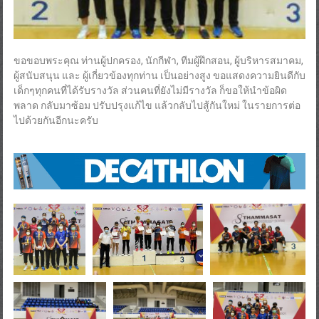
ขอขอบพระคุณ ท่านผู้ปกครอง, นักกีฬา, ทีมผู้ฝึกสอน, ผู้บริหารสมาคม,
ผู้สนับสนุน และ ผู้เกี่ยวข้องทุกท่าน เป็นอย่างสูง ขอแสดงความยินดีกับ
เด็กๆทุกคนที่ได้รับรางวัล ส่วนคนที่ยังไม่มีรางวัล ก็ขอให้นำข้อผิด
พลาด กลับมาซ้อม ปรับปรุงแก้ไข แล้วกลับไปสู้กันใหม่ ในรายการต่อ
ไปด้วยกันอีกนะครับ