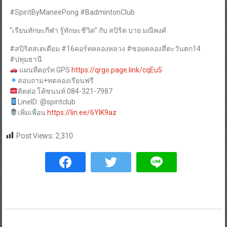
#SpiritByManeePong #BadmintonClub
“เรียนทักษะกีฬา รู้ทักษะชีวิต” กับ สปิริต บาย มณีพงศ์
#สปิริตสเตเดียม #16คอร์ทคลองหลวง #ซอยคลองสี่ตะวันตก14
#ปทุมธานี
แผนที่คอร์ท GPS
https://qrgo.page.link/cqEu5
สอบถาม+ทดลองเรียนฟรี
ติดต่อ โค้ชนนท์ 084-321-7987
LineID: @spiritclub
เพิ่มเพื่อน
https://lin.ee/6YIK9az
Post Views:
2,310