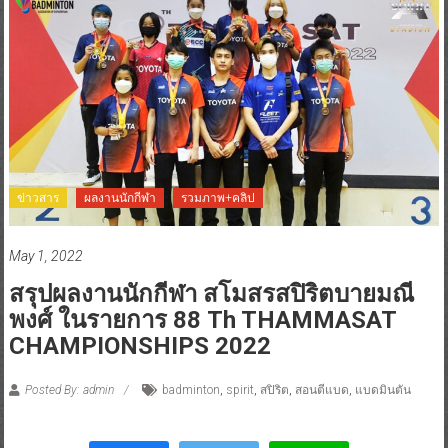
ข่าวสาร
ผลงานนักกีฬา
รวมภาพ+คลิป
May 1, 2022
สรุปผลงานนักกีฬา สโมสรสปิริตบายมณี
พงศ์ ในรายการ 88 Th THAMMASAT
CHAMPIONSHIPS 2022
Posted By: admin
badminton
,
spirit
,
สปิริต
,
สอนตีแบด
,
แบดมินตัน