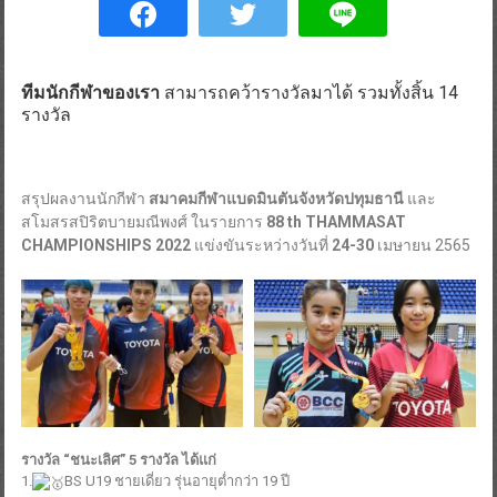
ทีมนักกีฬาของเรา
สามารถคว้ารางวัลมาได้ รวมทั้งสิ้น 14
รางวัล
สรุปผลงานนักกีฬา
สมาคมกีฬาแบดมินตันจังหวัดปทุมธานี
และ
สโมสรสปิริตบายมณีพงศ์ ในรายการ
88 th THAMMASAT
CHAMPIONSHIPS 2022
แข่งขันระหว่างวันที่
24-30
เมษายน 2565
รางวัล “ชนะเลิศ” 5 รางวัล ได้แก่
1.
BS U19 ชายเดี่ยว รุ่นอายุต่ำกว่า 19 ปี